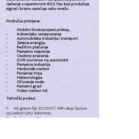
rješenje s repetitorom 802.11ac koji produžuje
signal i brzinu usrećuje vašu mrežu.
Područja primjene:
·
Mobilni širokopojasni pristup,
·
Industrijsko usmjeravanje
·
Automobilska industrija i transport
·
Zelena energija
·
Bežično plaćanje
·
Pametno mjerenje
·
Osobno praćenje
·
DVR montiran na automobil
·
Pametna industrija
·
Medicinski nadzor
·
Punjenje hrpe
·
Meteorologija
·
Očuvanje vode
·
Pametni grad
·
Video nadzor itd.
Tehnički podaci:
1. 4G glavni čip: EC200T, WiFi skup čipova:
QCA9531 CPU: 680MHz
2. Frekvencija: EU pojas
GSM, GPRS, EDGE: 850, 1800
UMTS/DC-HSPA+: 850, 900, 2100
LTE TDD: B38, B40, B41
LTE FDD: B1, B3, B7, B8, B20, B28