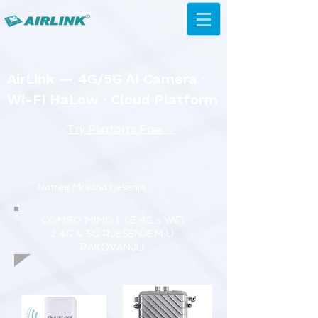
AirLink — 4G/5G AI Camera ·
Wi-Fi HaLow · Cloud Platform
Try Platform Free →
Natrag Mrežna rješenja
COMBO MIMO LTE 4G s WIFI
2.4G & 5G RJEŠENJEM U
PAKOVANJU