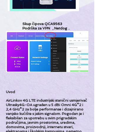
Skup čipova QCA9563
Podrška za VPN
, Netdog ..
Uvod
AirLinkov 4G LTE industrijski stanični usmjerivač
Ultrasky4G-OA ugrađen u 5 dBi Omni 4G*2 i
2,4 GHz*2 za bolje performanse i dizajnirano
vanjsko kućište s jakim signalom. Pogodan je i
fleksibilan za upotrebu u svim prigradskim
područjima, javnim prostorima, uredima,
domovima, proizvodnji, internetu stvari,
elektranama i školskim kampusima, pametno