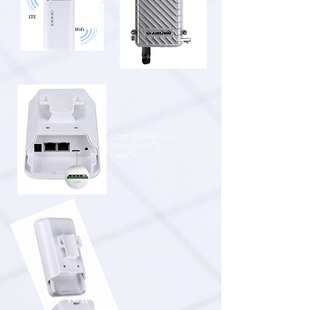
Utor za mikro SIM
WAN/LAN*1
LAN*1